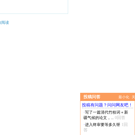
放阅读
投稿问答
最小化
投稿有问题？问问网友吧！
·
写了一篇清代竹枝词＋新
疆气候的论文，...
0回答
·
进入终审要等多久呀
1回
答