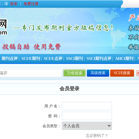
您，请
登录
|
免费注册
|
期刊点评
|
SCI/E期刊
|
SCI/E点评
|
SSCI期刊
|
SSCI期刊点评
|
AHCI期刊
|
高级搜索
SCI/E搜索
今日更新期刊信息
157
条，本周累计更新
753
条，
会员登录
用 户 名：
密 码：
会员类型：
忘记密码了？