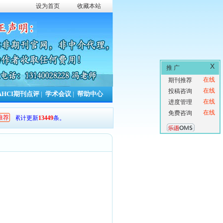
设为首页
收藏本站
X
推 广
在线
期刊推荐
在线
投稿咨询
AHCI期刊点评
|
学术会议
|
帮助中心
在线
进度管理
在线
免费咨询
推荐
本年累计更新
13449
条。