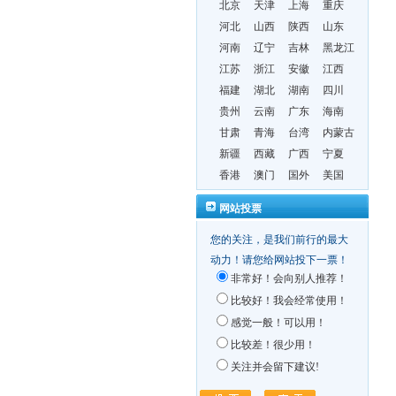
北京
天津
上海
重庆
河北
山西
陕西
山东
河南
辽宁
吉林
黑龙江
江苏
浙江
安徽
江西
福建
湖北
湖南
四川
贵州
云南
广东
海南
甘肃
青海
台湾
内蒙古
新疆
西藏
广西
宁夏
香港
澳门
国外
美国
网站投票
您的关注，是我们前行的最大
动力！请您给网站投下一票！
非常好！会向别人推荐！
比较好！我会经常使用！
感觉一般！可以用！
比较差！很少用！
关注并会留下建议!