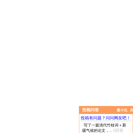
投稿问答
最小化
投稿有问题？问问网友吧！
·
写了一篇清代竹枝词＋新
疆气候的论文，...
0回答