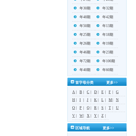
年30期
年32期
年48期
年42期
年50期
年13期
年25期
年18期
年26期
年19期
年46期
年23期
年72期
年100期
年40期
年60期
首字母分类
更多>>
A
|
B
|
C
|
D
|
E
|
F
|
G
H
|
I
|
J
|
K
|
L
|
M
|
N
O
|
P
|
Q
|
R
|
S
|
T
|
U
V
|
W
|
X
|
Y
|
Z
|
区域导航
更多>>