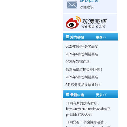
建议|反馈
欢迎建议
站内播报
更多>>
·
2026年6月积分奖品发
·
2026年6月份纠错奖名
·
2026年7月SCI/S
·
假期系统维护暂停纠错！
·
2026年5月份纠错奖名
·
5月积分奖品发放通知！
最新纠错
更多>>
刊内有新的投稿邮箱，
https://navi.cnki.net/knavi/detail?
p=UlMsFNOcQSl-
yPsJaVdYhI9OTi6szUuOU_NDvPO0K0Bo
刊内只有一个编辑部电话，