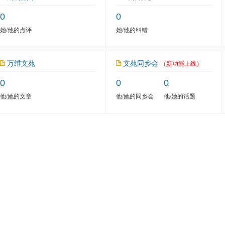
0
0
她/他的点评
她/他的纠错
万维文苑
文苑同乡会
（新功能上线）
0
0
0
他/她的文章
他/她的同乡会
他/她的话题