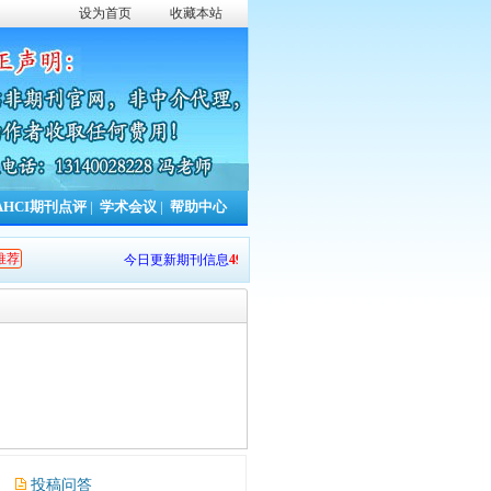
设为首页
收藏本站
AHCI期刊点评
|
学术会议
|
帮助中心
推荐
今日更新期刊信息
49
条，本周累计更新
645
条，本年累计更新
13390
条
投稿问答