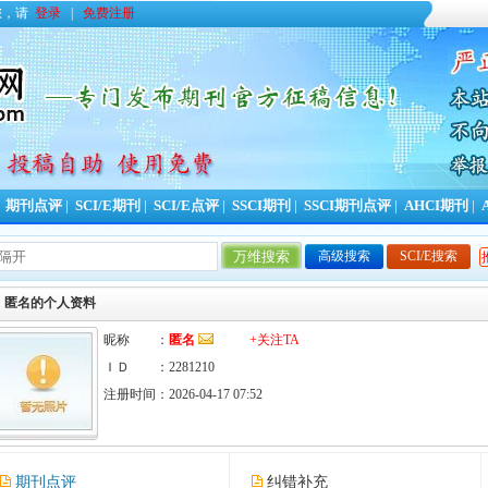
您，请
登录
|
免费注册
|
期刊点评
|
SCI/E期刊
|
SCI/E点评
|
SSCI期刊
|
SSCI期刊点评
|
AHCI期刊
|
高级搜索
SCI/E搜索
匿名的个人资料
昵称 ：
匿名
+关注TA
ＩＤ ：2281210
注册时间：2026-04-17 07:52
期刊点评
纠错补充