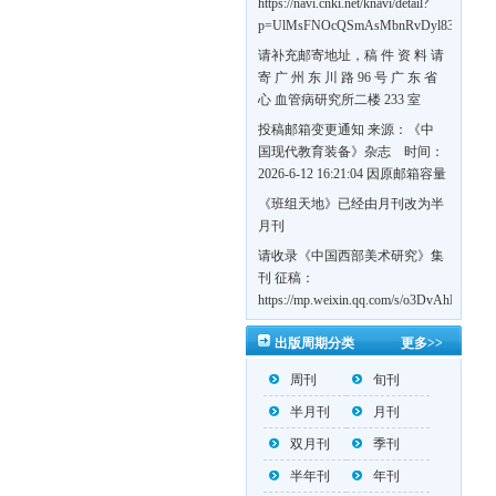
https://navi.cnki.net/knavi/detail?
p=UlMsFNOcQSmAsMbnRvDyl83fGGu5d
w7VFJdSWT5tem1RQ5W2sC5HRG-
请补充邮寄地址，稿 件 资 料 请
S8mH75DuljrTVfVeoXxT4L0b-
寄 广 州 东 川 路 96 号 广 东 省
Yrk7HaGd7C2w5FD7nrnLRR5Q57zsTTQ==
心 血管病研究所二楼 233 室
《岭南心血管病杂志》编辑部
投稿邮箱变更通知 来源：《中
收，
国现代教育装备》杂志 时间：
https://navi.cnki.net/knavi/detail?
2026-6-12 16:21:04 因原邮箱容量
p=UlMsFNOcQSmjP9DYQSeTLLOJ0uvtj0
有限，自即日起停止使用，我刊
《班组天地》已经由月刊改为半
BMxk-
投稿邮箱变更为 高教投稿邮
月刊
109PkA==&uniplatform=NZKPT&languag
箱：hedu@cmee.net.cn 基教投稿
请收录《中国西部美术研究》集
邮箱：bedu@cmee.net.cn
刊 征稿：
https://mp.weixin.qq.com/s/o3DvAhL6jtT
第一辑：
出版周期分类
更多>>
https://mp.weixin.qq.com/s/_w2OMIu6G
周刊
旬刊
半月刊
月刊
双月刊
季刊
半年刊
年刊