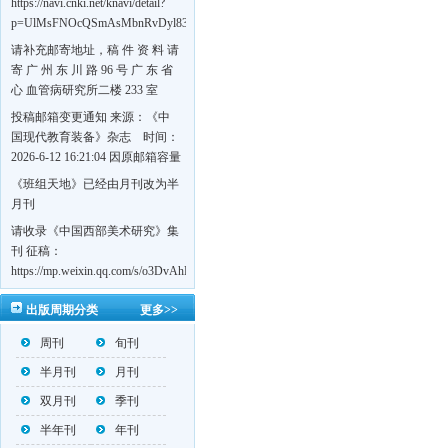
https://navi.cnki.net/knavi/detail?
p=UlMsFNOcQSmAsMbnRvDyl83fGGu5dcrBYtF-
w7VFJdSWT5tem1RQ5W2sC5HRG-
请补充邮寄地址，稿 件 资 料 请
S8mH75DuljrTVfVeoXxT4L0b-
寄 广 州 东 川 路 96 号 广 东 省
Yrk7HaGd7C2w5FD7nrnLRR5Q57zsTTQ==&uniplatform=NZKPT&language=CHS
心 血管病研究所二楼 233 室
《岭南心血管病杂志》编辑部
投稿邮箱变更通知 来源：《中
收，
国现代教育装备》杂志 时间：
https://navi.cnki.net/knavi/detail?
2026-6-12 16:21:04 因原邮箱容量
p=UlMsFNOcQSmjP9DYQSeTLLOJ0uvtj07q66xzzdIcqDuR02Kpi3u_g_BPJEHF70UF
有限，自即日起停止使用，我刊
《班组天地》已经由月刊改为半
BMxk-
投稿邮箱变更为 高教投稿邮
月刊
109PkA==&uniplatform=NZKPT&language=CHS
箱：hedu@cmee.net.cn 基教投稿
请收录《中国西部美术研究》集
邮箱：bedu@cmee.net.cn
刊 征稿：
https://mp.weixin.qq.com/s/o3DvAhL6jtTS9ASccwcwPQ
第一辑：
出版周期分类
更多>>
https://mp.weixin.qq.com/s/_w2OMIu6Gs1QL0b_JWhZAQ
周刊
旬刊
半月刊
月刊
双月刊
季刊
半年刊
年刊