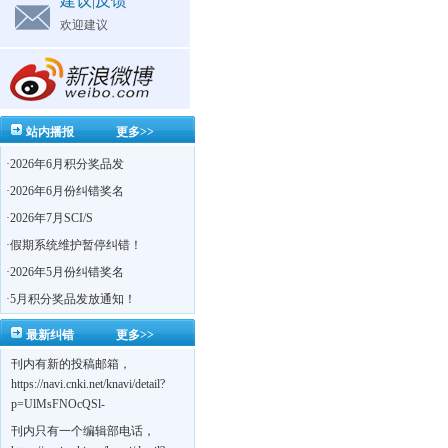
建议|反馈
欢迎建议
站内播报
更多>>
·
2026年6月积分奖品发
·
2026年6月份纠错奖名
·
2026年7月SCI/S
·
假期系统维护暂停纠错！
·
2026年5月份纠错奖名
·
5月积分奖品发放通知！
最新纠错
更多>>
刊内有新的投稿邮箱，
https://navi.cnki.net/knavi/detail?
p=UlMsFNOcQSl-
yPsJaVdYhI9OTi6szUuOU_NDvPO0K0BoF1ZG1yIhhHZZQwijmL_S4KuQLHto28vdzYs
刊内只有一个编辑部电话，