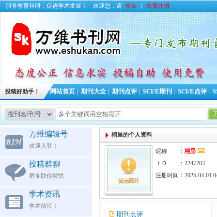
服务教育科研，促进学术发展！
欢迎您，请
登录
|
免费注册
投稿好助手！
网站首页
|
期刊大全
|
期刊点评
|
SCI/E期刊
|
SCI/E点评
|
S
万维编辑号
栩呈的个人资料
欢迎入驻！
昵称 ：
栩呈
投稿群聊
ＩＤ ：2247283
注册时间：2025-04-01 04
群友助你解忧
学术资讯
学术前沿！
期刊点评