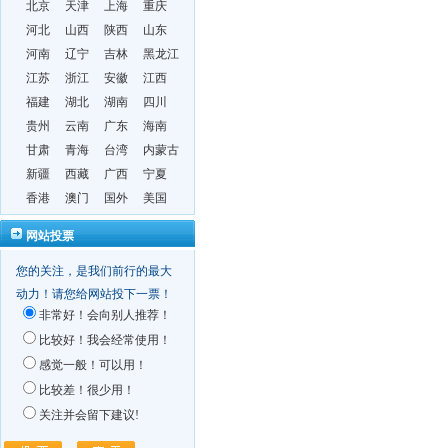
北京
天津
上海
重庆
河北
山西
陕西
山东
河南
辽宁
吉林
黑龙江
江苏
浙江
安徽
江西
福建
湖北
湖南
四川
贵州
云南
广东
海南
甘肃
青海
台湾
内蒙古
新疆
西藏
广西
宁夏
香港
澳门
国外
美国
网站投票
您的关注，是我们前行的最大
动力！请您给网站投下一票！
非常好！会向别人推荐！
比较好！我会经常使用！
感觉一般！可以用！
比较差！很少用！
关注并会留下建议!