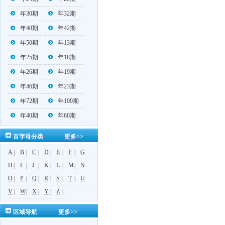
年30期
年32期
年48期
年42期
年50期
年13期
年25期
年18期
年26期
年19期
年46期
年23期
年72期
年100期
年40期
年60期
首字母分类
更多>>
A
|
B
|
C
|
D
|
E
|
F
|
G
H
|
I
|
J
|
K
|
L
|
M
|
N
O
|
P
|
Q
|
R
|
S
|
T
|
U
V
|
W
|
X
|
Y
|
Z
|
区域导航
更多>>