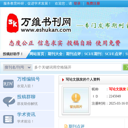
服务教育科研，促进学术发展！
欢迎您，请
登录
|
免费注册
投稿好助手！
网站首页
|
期刊大全
|
期刊点评
|
SCI/E期刊
|
SCI/E点评
|
S
今日更
万维编辑号
写论文脱发的个人资料
欢迎入驻！
昵称 ：
写论文脱发
投稿群聊
ＩＤ ：2245949
注册时间：2025-03-16 05
群友助你解忧
学术资讯
学术前沿！
期刊点评