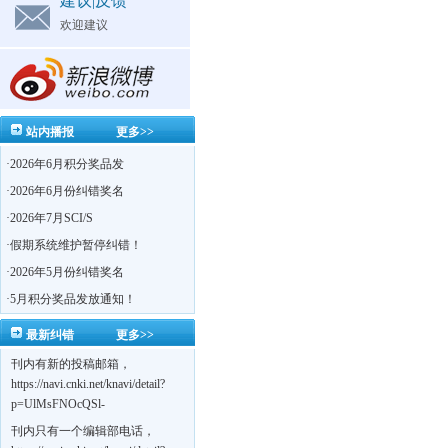
建议|反馈
欢迎建议
站内播报
更多>>
·
2026年6月积分奖品发
·
2026年6月份纠错奖名
·
2026年7月SCI/S
·
假期系统维护暂停纠错！
·
2026年5月份纠错奖名
·
5月积分奖品发放通知！
最新纠错
更多>>
刊内有新的投稿邮箱，
https://navi.cnki.net/knavi/detail?
p=UlMsFNOcQSl-
yPsJaVdYhI9OTi6szUuOU_NDvPO0K0BoF1ZG1yIhhHZZQwijmL_S4KuQLHto28vdzYs
刊内只有一个编辑部电话，