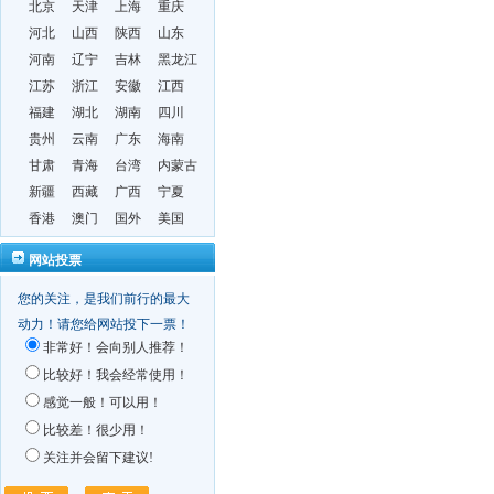
北京
天津
上海
重庆
河北
山西
陕西
山东
河南
辽宁
吉林
黑龙江
江苏
浙江
安徽
江西
福建
湖北
湖南
四川
贵州
云南
广东
海南
甘肃
青海
台湾
内蒙古
新疆
西藏
广西
宁夏
香港
澳门
国外
美国
网站投票
您的关注，是我们前行的最大
动力！请您给网站投下一票！
非常好！会向别人推荐！
比较好！我会经常使用！
感觉一般！可以用！
比较差！很少用！
关注并会留下建议!