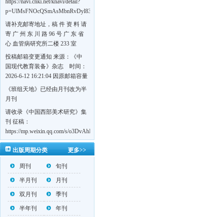
https://navi.cnki.net/knavi/detail?
p=UlMsFNOcQSmAsMbnRvDyl83fGGu5dcrBYtF-
w7VFJdSWT5tem1RQ5W2sC5HRG-
请补充邮寄地址，稿 件 资 料 请
S8mH75DuljrTVfVeoXxT4L0b-
寄 广 州 东 川 路 96 号 广 东 省
Yrk7HaGd7C2w5FD7nrnLRR5Q57zsTTQ==&uniplatform=NZKPT&language=CHS
心 血管病研究所二楼 233 室
《岭南心血管病杂志》编辑部
投稿邮箱变更通知 来源：《中
收，
国现代教育装备》杂志 时间：
https://navi.cnki.net/knavi/detail?
2026-6-12 16:21:04 因原邮箱容量
p=UlMsFNOcQSmjP9DYQSeTLLOJ0uvtj07q66xzzdIcqDuR02Kpi3u_g_BPJEHF70UF
有限，自即日起停止使用，我刊
《班组天地》已经由月刊改为半
BMxk-
投稿邮箱变更为 高教投稿邮
月刊
109PkA==&uniplatform=NZKPT&language=CHS
箱：hedu@cmee.net.cn 基教投稿
请收录《中国西部美术研究》集
邮箱：bedu@cmee.net.cn
刊 征稿：
https://mp.weixin.qq.com/s/o3DvAhL6jtTS9ASccwcwPQ
第一辑：
出版周期分类
更多>>
https://mp.weixin.qq.com/s/_w2OMIu6Gs1QL0b_JWhZAQ
周刊
旬刊
半月刊
月刊
双月刊
季刊
半年刊
年刊