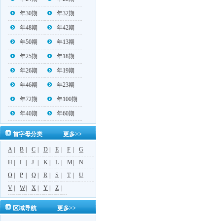
年30期
年32期
年48期
年42期
年50期
年13期
年25期
年18期
年26期
年19期
年46期
年23期
年72期
年100期
年40期
年60期
首字母分类
更多>>
A
|
B
|
C
|
D
|
E
|
F
|
G
H
|
I
|
J
|
K
|
L
|
M
|
N
O
|
P
|
Q
|
R
|
S
|
T
|
U
V
|
W
|
X
|
Y
|
Z
|
区域导航
更多>>