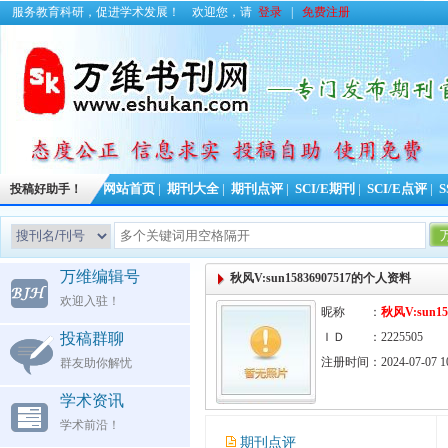
服务教育科研，促进学术发展！
欢迎您，请
登录
|
免费注册
投稿好助手！
网站首页
|
期刊大全
|
期刊点评
|
SCI/E期刊
|
SCI/E点评
|
S
万维编辑号
秋风V:sun15836907517的个人资料
欢迎入驻！
昵称 ：
秋风V:sun15
投稿群聊
ＩＤ ：2225505
注册时间：2024-07-07 10
群友助你解忧
学术资讯
学术前沿！
期刊点评