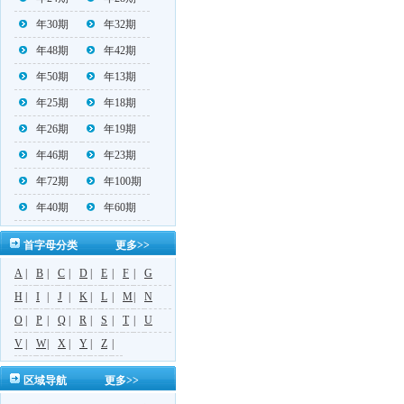
年30期
年32期
年48期
年42期
年50期
年13期
年25期
年18期
年26期
年19期
年46期
年23期
年72期
年100期
年40期
年60期
首字母分类
更多>>
A
|
B
|
C
|
D
|
E
|
F
|
G
H
|
I
|
J
|
K
|
L
|
M
|
N
O
|
P
|
Q
|
R
|
S
|
T
|
U
V
|
W
|
X
|
Y
|
Z
|
区域导航
更多>>