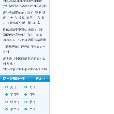
https://navi.cnki.net/knavi/detail?
p=UlMsFNOcQSmAsMbnRvDyl83fGGu5dcrBYtF-
w7VFJdSWT5tem1RQ5W2sC5HRG-
请补充邮寄地址，稿 件 资 料 请
S8mH75DuljrTVfVeoXxT4L0b-
寄 广 州 东 川 路 96 号 广 东 省
Yrk7HaGd7C2w5FD7nrnLRR5Q57zsTTQ==&uniplatform=NZKPT&language=CHS
心 血管病研究所二楼 233 室
《岭南心血管病杂志》编辑部
投稿邮箱变更通知 来源：《中
收，
国现代教育装备》杂志 时间：
https://navi.cnki.net/knavi/detail?
2026-6-12 16:21:04 因原邮箱容量
p=UlMsFNOcQSmjP9DYQSeTLLOJ0uvtj07q66xzzdIcqDuR02Kpi3u_g_BPJEHF70UF
有限，自即日起停止使用，我刊
《班组天地》已经由月刊改为半
BMxk-
投稿邮箱变更为 高教投稿邮
月刊
109PkA==&uniplatform=NZKPT&language=CHS
箱：hedu@cmee.net.cn 基教投稿
请收录《中国西部美术研究》集
邮箱：bedu@cmee.net.cn
刊 征稿：
https://mp.weixin.qq.com/s/o3DvAhL6jtTS9ASccwcwPQ
第一辑：
出版周期分类
更多>>
https://mp.weixin.qq.com/s/_w2OMIu6Gs1QL0b_JWhZAQ
周刊
旬刊
半月刊
月刊
双月刊
季刊
半年刊
年刊