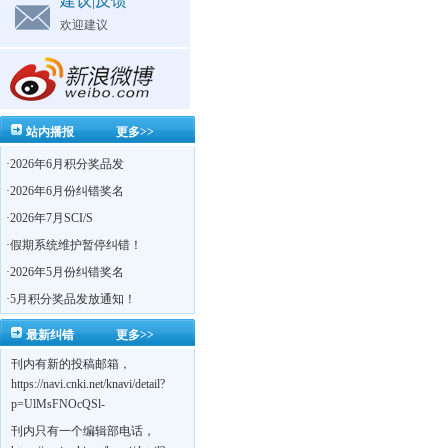
建议|反馈
欢迎建议
站内播报
更多>>
·
2026年6月积分奖品发
·
2026年6月份纠错奖名
·
2026年7月SCI/S
·
假期系统维护暂停纠错！
·
2026年5月份纠错奖名
·
5月积分奖品发放通知！
最新纠错
更多>>
刊内有新的投稿邮箱，
https://navi.cnki.net/knavi/detail?
p=UlMsFNOcQSl-
yPsJaVdYhI9OTi6szUuOU_NDvPO0K0BoF1ZG1yIhhHZZQwijmL_S4KuQLHto28vdzYs
刊内只有一个编辑部电话，