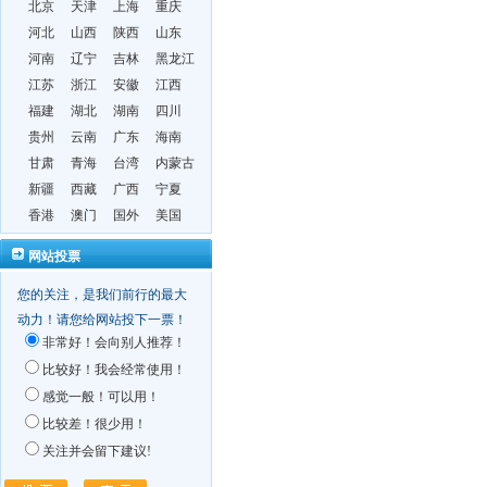
北京
天津
上海
重庆
河北
山西
陕西
山东
河南
辽宁
吉林
黑龙江
江苏
浙江
安徽
江西
福建
湖北
湖南
四川
贵州
云南
广东
海南
甘肃
青海
台湾
内蒙古
新疆
西藏
广西
宁夏
香港
澳门
国外
美国
网站投票
您的关注，是我们前行的最大
动力！请您给网站投下一票！
非常好！会向别人推荐！
比较好！我会经常使用！
感觉一般！可以用！
比较差！很少用！
关注并会留下建议!