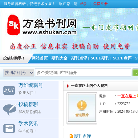
服务教育科研，促进学术发展！
欢迎您，请
登录
|
免费注册
投稿好助手！
网站首页
|
期刊大全
|
期刊点评
|
SCI/E期刊
|
SCI/E点评
|
S
万维编辑号
一直在路上的个人资料
欢迎入驻！
昵称 ：
一直在路上
投稿群聊
ＩＤ ：2223752
注册时间：2024-06-18 08
群友助你解忧
学术资讯
学术前沿！
期刊点评