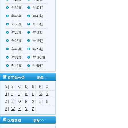
年30期
年32期
年48期
年42期
年50期
年13期
年25期
年18期
年26期
年19期
年46期
年23期
年72期
年100期
年40期
年60期
首字母分类
更多>>
A
|
B
|
C
|
D
|
E
|
F
|
G
H
|
I
|
J
|
K
|
L
|
M
|
N
O
|
P
|
Q
|
R
|
S
|
T
|
U
V
|
W
|
X
|
Y
|
Z
|
区域导航
更多>>