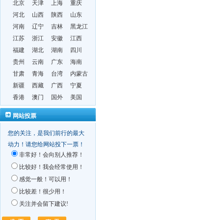
北京
天津
上海
重庆
河北
山西
陕西
山东
河南
辽宁
吉林
黑龙江
江苏
浙江
安徽
江西
福建
湖北
湖南
四川
贵州
云南
广东
海南
甘肃
青海
台湾
内蒙古
新疆
西藏
广西
宁夏
香港
澳门
国外
美国
网站投票
您的关注，是我们前行的最大
动力！请您给网站投下一票！
非常好！会向别人推荐！
比较好！我会经常使用！
感觉一般！可以用！
比较差！很少用！
关注并会留下建议!