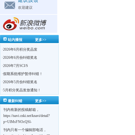
建议|反馈
欢迎建议
站内播报
更多>>
·
2026年6月积分奖品发
·
2026年6月份纠错奖名
·
2026年7月SCI/S
·
假期系统维护暂停纠错！
·
2026年5月份纠错奖名
·
5月积分奖品发放通知！
最新纠错
更多>>
刊内有新的投稿邮箱，
https://navi.cnki.net/knavi/detail?
p=UlMsFNOcQSl-
yPsJaVdYhI9OTi6szUuOU_NDvPO0K0BoF1ZG1yIhhHZZQwijmL_S4KuQLHto28vdzYs
刊内只有一个编辑部电话，