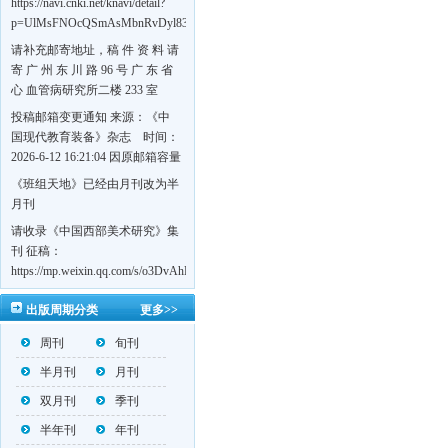
https://navi.cnki.net/knavi/detail?
p=UlMsFNOcQSmAsMbnRvDyl83fGGu5dcrBYtF-
w7VFJdSWT5tem1RQ5W2sC5HRG-
请补充邮寄地址，稿 件 资 料 请
S8mH75DuljrTVfVeoXxT4L0b-
寄 广 州 东 川 路 96 号 广 东 省
Yrk7HaGd7C2w5FD7nrnLRR5Q57zsTTQ==&uniplatform=NZKPT&language=CHS
心 血管病研究所二楼 233 室
《岭南心血管病杂志》编辑部
投稿邮箱变更通知 来源：《中
收，
国现代教育装备》杂志 时间：
https://navi.cnki.net/knavi/detail?
2026-6-12 16:21:04 因原邮箱容量
p=UlMsFNOcQSmjP9DYQSeTLLOJ0uvtj07q66xzzdIcqDuR02Kpi3u_g_BPJEHF70UF
有限，自即日起停止使用，我刊
《班组天地》已经由月刊改为半
BMxk-
投稿邮箱变更为 高教投稿邮
月刊
109PkA==&uniplatform=NZKPT&language=CHS
箱：hedu@cmee.net.cn 基教投稿
请收录《中国西部美术研究》集
邮箱：bedu@cmee.net.cn
刊 征稿：
https://mp.weixin.qq.com/s/o3DvAhL6jtTS9ASccwcwPQ
第一辑：
出版周期分类
更多>>
https://mp.weixin.qq.com/s/_w2OMIu6Gs1QL0b_JWhZAQ
周刊
旬刊
半月刊
月刊
双月刊
季刊
半年刊
年刊