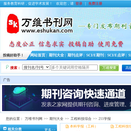
服务教育科研，促进学术发展！
欢迎您，请
登录
|
免费注册
投稿好助手！
网站首页
|
期刊大全
|
期刊点评
|
SCI/E期刊
|
SCI/E点评
|
S
搜索：
高
广告
您的位置：
万维书刊网
>>
期刊大全
>>
工程科技综合
>>
211学报
本科学报（工科）
工程科技
相关分类
更多>>