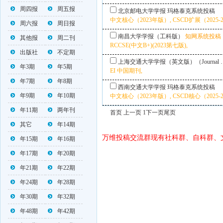
周四报
周五报
北京邮电大学学报
玛格泰克系统投稿
中文核心（2023年版）, CSCD扩展（2025-2
周六报
周日报
南昌大学学报（工科版）
知网系统投稿
其他报
周二刊
RCCSE(中文B+)(2023第七版),
出版社
不定期
上海交通大学学报（英文版）（Journal 
年3期
年5期
EI 中国期刊,
年7期
年8期
西南交通大学学报
玛格泰克系统投稿
年9期
年10期
中文核心（2023年版）, CSCD核心（2025-2
年11期
两年刊
首页 上一页 1
下一页
尾页
其它
年14期
万维投稿交流群现有社科群、自科群、
年15期
年16期
年17期
年20期
年21期
年22期
年24期
年28期
年30期
年32期
年48期
年42期