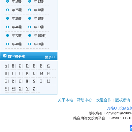
年50期
年13期
年25期
年18期
年26期
年19期
年46期
年23期
年72期
年100期
年40期
年60期
首字母分类
更多>>
A
|
B
|
C
|
D
|
E
|
F
|
G
H
|
I
|
J
|
K
|
L
|
M
|
N
O
|
P
|
Q
|
R
|
S
|
T
|
U
V
|
W
|
X
|
Y
|
Z
|
关于本站
|
帮助中心
|
欢迎合作
|
版权所有
万维QQ投稿交
版权所有
Copyright@2009
纯自助论文投稿平台 E-mail：1121090