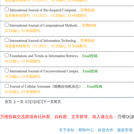
高质量科技期刊（T3-2025）, SCIE核心, EI 外国期刊,
International Journal of Bio-Inspired Computat…
官网投稿
高质量科技期刊（T3-2025）, SCIE核心, EI 外国期刊,
International Journal of Computational Methods…
官网投稿
SCIE核心, EI 外国期刊,
International Journal of Information Technolog…
官网投稿
高质量科技期刊（T2-2025）, SCIE核心, EI 外国期刊,
Foundations and Trends in Information Retrieva…
Email投稿
SCIE核心, EI 外国期刊,
International Journal of Unconventional Comput…
Email投稿
SCIE核心, EI 外国期刊,
Journal of Cellular Automata《细胞自动机杂志》…
Email投稿
SCIE核心, EI 外国期刊,
首页 上一页 1
[2]
[3]
[4]
[5]
下一页
尾页
万维投稿交流群现有社科群、自科群、文学群等。加入请点击：
万维QQ
关于本站
|
帮助中心
|
欢迎合作
|
版权所有