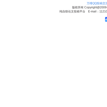
万维QQ投稿交
版权所有
Copyright@2009
纯自助论文投稿平台 E-mail：1121090