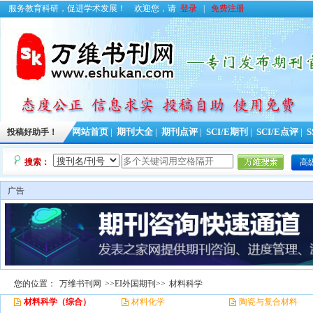
服务教育科研，促进学术发展！
欢迎您，请
登录
|
免费注册
投稿好助手！
网站首页
|
期刊大全
|
期刊点评
|
SCI/E期刊
|
SCI/E点评
|
S
搜索：
高
广告
您的位置：
万维书刊网
>>
EI外国期刊
>>
材料科学
材料科学（综合）
材料化学
陶瓷与复合材料