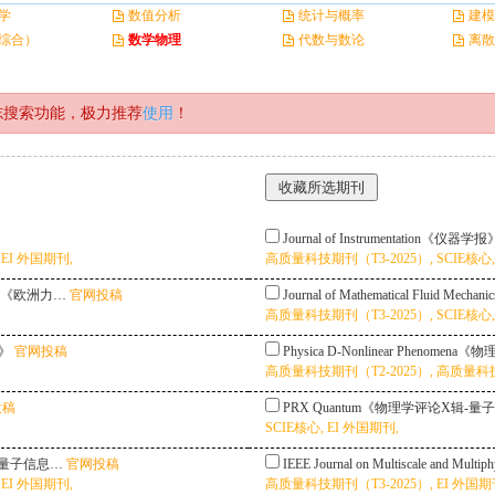
学
数值分析
统计与概率
建模
综合）
数学物理
代数与数论
离散
志搜索功能，极力推荐
使用
！
Journal of Instrumentation《仪器学报
 EI 外国期刊,
高质量科技期刊（T3-2025）, SCIE核心,
Fluids《欧洲力…
官网投稿
Journal of Mathematical Fluid Mec
高质量科技期刊（T3-2025）, SCIE核心,
学》
官网投稿
Physica D-Nonlinear Phenome
高质量科技期刊（T2-2025）, 高质量科技期刊
投稿
PRX Quantum《物理学评论X辑-量
SCIE核心, EI 外国期刊,
ion《量子信息…
官网投稿
IEEE Journal on Multiscale and Multi
 EI 外国期刊,
高质量科技期刊（T3-2025）, EI 外国期