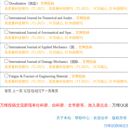
Desalination《脱盐》
官网投稿
高质量科技期刊（T1-2025）, 高质量科技期刊（T2-2025）, SCIE核心, EI 外国期刊,
International Journal for Numerical and Analyt…
官网投稿
高质量科技期刊（T2-2025）, SCIE核心, EI 外国期刊,
International Journal of Aeronautical and Spac…
官网投稿
高质量科技期刊（T3-2025）, SCIE核心, EI 外国期刊,
International Journal of Applied Mechanics《国…
官网投稿
高质量科技期刊（T3-2025）, SCIE核心, EI 外国期刊,
International Journal of Damage Mechanics《国际…
官网投稿
高质量科技期刊（T2-2025）, 高质量科技期刊（T3-2025）, SCIE核心,
Fatigue & Fracture of Engineering Material…
官网投稿
高质量科技期刊（T2-2025）, 高质量科技期刊（T3-2025）, SCIE核心, EI 外国期刊,
首页 上一页 1
[2]
[3]
[4]
[5]
下一页
尾页
万维投稿交流群现有社科群、自科群、文学群等。加入请点击：
万维QQ
关于本站
|
帮助中心
|
欢迎合作
|
版权所有
万维QQ投稿交