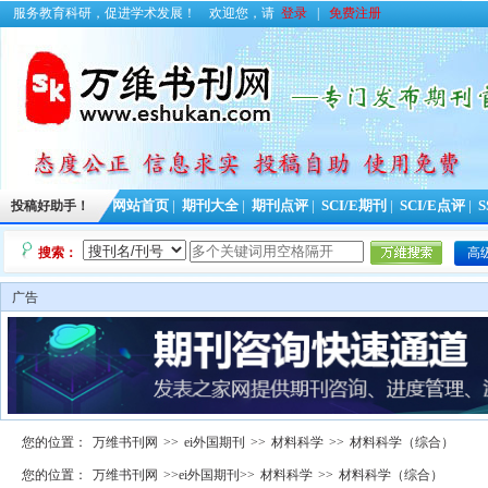
服务教育科研，促进学术发展！
欢迎您，请
登录
|
免费注册
投稿好助手！
网站首页
|
期刊大全
|
期刊点评
|
SCI/E期刊
|
SCI/E点评
|
S
搜索：
高
广告
您的位置：
万维书刊网
>>
ei外国期刊
>>
材料科学
>>
材料科学（综合）
您的位置：
万维书刊网
>>
ei外国期刊
>>
材料科学
>>
材料科学（综合）