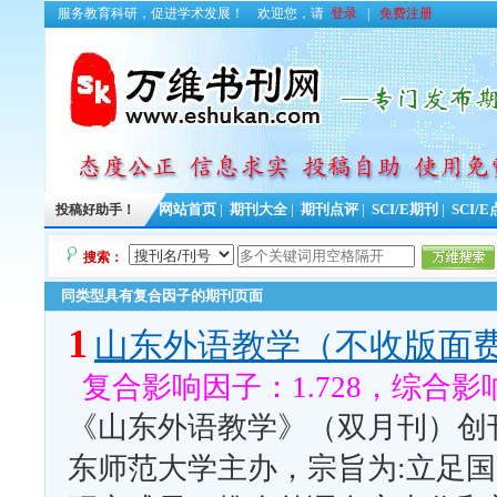
服务教育科研，促进学术发展！
欢迎您，请
登录
|
免费注册
投稿好助手！
网站首页
|
期刊大全
|
期刊点评
|
SCI/E期刊
|
SCI/
搜索：
同类型具有复合因子的期刊页面
1
山东外语教学（不收版面
复合影响因子：1.728，综合影响
《山东外语教学》（双月刊）创刊
东师范大学主办，宗旨为:立足