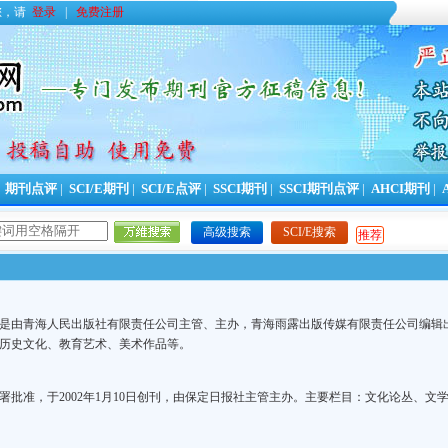
您，请
登录
|
免费注册
|
期刊点评
|
SCI/E期刊
|
SCI/E点评
|
SSCI期刊
|
SSCI期刊点评
|
AHCI期刊
|
高级搜索
SCI/E搜索
推荐
年，是由青海人民出版社有限责任公司主管、主办，青海雨露出版传媒有限责任公司编
历史文化、教育艺术、美术作品等。
署批准，于2002年1月10日创刊，由保定日报社主管主办。主要栏目：文化论丛、文