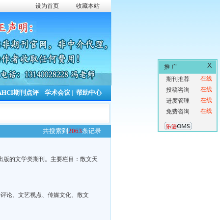
设为首页
收藏本站
X
推 广
在线
期刊推荐
在线
投稿咨询
AHCI期刊点评
|
学术会议
|
帮助中心
在线
进度管理
在线
免费咨询
共搜索到
2063
条记录
辑出版的文学类期刊。主要栏目：散文天
学评论、文艺视点、传媒文化、散文