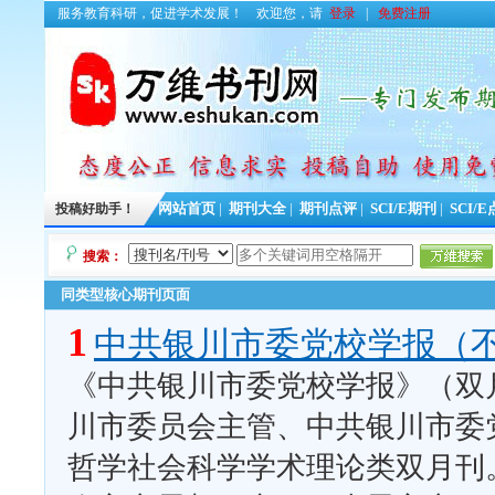
服务教育科研，促进学术发展！
欢迎您，请
登录
|
免费注册
投稿好助手！
网站首页
|
期刊大全
|
期刊点评
|
SCI/E期刊
|
SCI/
搜索：
同类型核心期刊页面
1
中共银川市委党校学报（
《中共银川市委党校学报》（双月
川市委员会主管、中共银川市委
哲学社会科学学术理论类双月刊