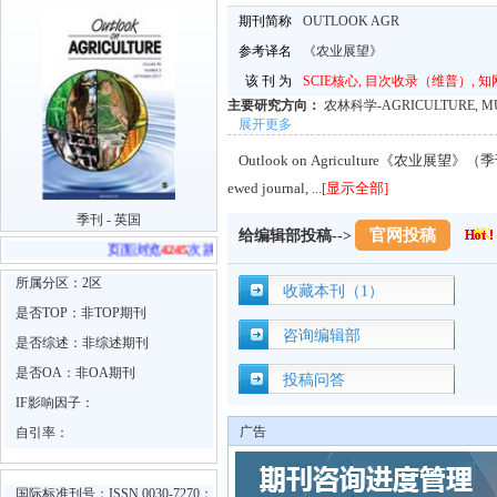
期刊简称
OUTLOOK AGR
参考译名
《农业展望》
该 刊 为
SCIE核心, 目次收录（维普）, 知
主要研究方向：
农林科学-AGRICULTURE, M
展开更多
Outlook on Agriculture《农业展望》（季刊）. O
ewed journal,
...[显示全部]
季刊 - 英国
官网投稿
给编辑部投稿-->
页面浏览
4245
次 跳转官网
38
次
所属分区：2区
收藏本刊（1）
是否TOP：非TOP期刊
咨询编辑部
是否综述：非综述期刊
是否OA：非OA期刊
投稿问答
IF影响因子：
广告
自引率：
国际标准刊号：ISSN 0030-7270；