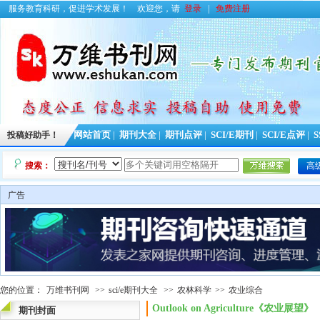
服务教育科研，促进学术发展！
欢迎您，请
登录
|
免费注册
投稿好助手！
网站首页
|
期刊大全
|
期刊点评
|
SCI/E期刊
|
SCI/E点评
|
S
搜索：
高
广告
您的位置：
万维书刊网
>>
sci/e期刊大全
>>
农林科学
>>
农业综合
Outlook on Agriculture《农业展
期刊封面