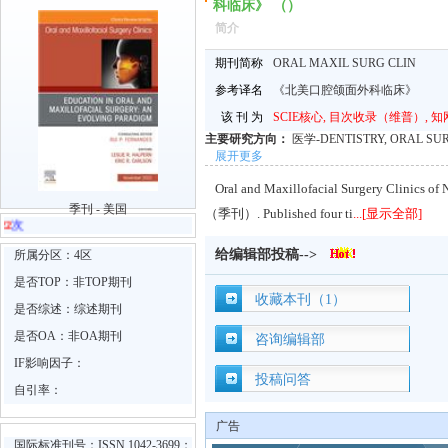
科临床》 （）
简介
期刊简称
ORAL MAXIL SURG CLIN
参考译名
《北美口腔颌面外科临床》
该 刊 为
SCIE核心, 目次收录（维普）, 知
主要研究方向：
医学-DENTISTRY, ORAL 
展开更多
Oral and Maxillofacial Surgery Cl
季刊 - 美国
（季刊）. Published four ti
...[显示全部]
页面浏览
2822
次
给编辑部投稿-->
所属分区：4区
是否TOP：非TOP期刊
收藏本刊（1）
是否综述：综述期刊
是否OA：非OA期刊
咨询编辑部
IF影响因子：
投稿问答
自引率：
广告
国际标准刊号：ISSN 1042-3699；