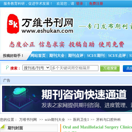
服务教育科研，促进学术发展！
欢迎您，请
登录
|
免费注册
投稿好助手！
网站首页
|
期刊大全
|
期刊点评
|
SCI/E期刊
|
SCI/E点评
|
S
搜索：
高
广告
您的位置：
万维书刊网
>>
sci/e期刊大全
>>
医药卫生1
>>
牙科与口腔外科
Oral and Maxillofacial Surgery C
期刊封面