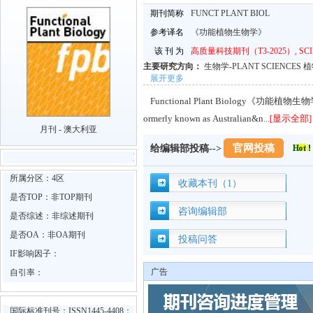
期刊简称
FUNCT PLANT BIOL
参考译名
《功能植物生物学》
该 刊 为
高质量科技期刊（T3-2025）, S
主要研究方向：
生物学-PLANT SCIENCES
展开更多
Functional Plant Biology《功能植物生物学》
ormerly known as Australian&n
...[显示全部]
月刊 - 澳大利亚
官网投稿
给编辑部投稿-->
页面浏览
6387
次 跳转官网
24
次
所属分区：4区
收藏本刊（1）
是否TOP：非TOP期刊
咨询编辑部
是否综述：非综述期刊
是否OA：非OA期刊
投稿问答
IF影响因子：
广告
自引率：
国际标准刊号：ISSN1445-4408；