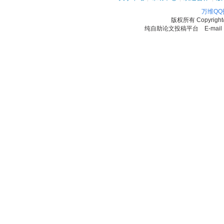
万维Q
版权所有
Copyrigh
纯自助论文投稿平台 E-mail：11