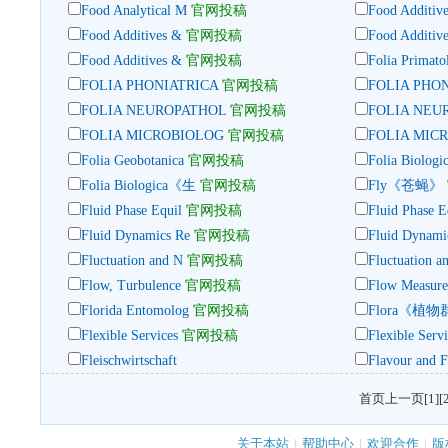
Food Analytical M
官网投稿
Food Additiv
Food Additives &
官网投稿
Food Additiv
Food Additives &
官网投稿
Folia Primato
FOLIA PHONIATRICA
官网投稿
FOLIA PHO
FOLIA NEUROPATHOL
官网投稿
FOLIA NEU
FOLIA MICROBIOLOG
官网投稿
FOLIA MIC
Folia Geobotanica
官网投稿
Folia Biologic
Folia Biologica《生
官网投稿
Fly《苍蝇》
Fluid Phase Equil
官网投稿
Fluid Phase E
Fluid Dynamics Re
官网投稿
Fluid Dyna
Fluctuation and N
官网投稿
Fluctuation a
Flow, Turbulence
官网投稿
Flow Measur
Florida Entomolog
官网投稿
Flora《植物
Flexible Services
官网投稿
Flexible Servi
Fleischwirtschaft
Flavour and F
首页
上一页
[1]
[
关于本站
|
帮助中心
|
欢迎合作
|
版