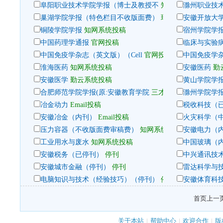
阜阳职业技术学院学报（博士及教授不
知网系统投稿
滁州职业技
巢湖学院学报（特色栏目不收版面费）
玛格泰克系统投稿
安徽开放大
铜陵学院学报
知网系统投稿
宿州学院学
中国药理学通报
官网投稿
临床与实验
中国免疫学杂志（英文版）（Cell
官网投稿
中国免疫学杂
淮海医药
知网系统投稿
安徽医药
勤
安徽医学
勤云系统投稿
黄山学院学
合肥师范学院学报(原:安徽教育学院
三才系统投稿
滁州学院学
冶金动力
Email投稿
税收科技（
安徽冶金（内刊）
Email投稿
火灾科学（
压力容器（不收版面费审稿费）
知网系统投稿
安徽电力（
工业用水与废水
知网系统投稿
中国玻璃（
安徽税务（已停刊）
停刊
中兴通讯技
安徽城市金融（停刊）
停刊
雷达科学与
电脑知识与技术（经验技巧）（停刊）
停刊
安徽体育科
首页
上一
关于本站
|
帮助中心
|
欢迎合作
|
版