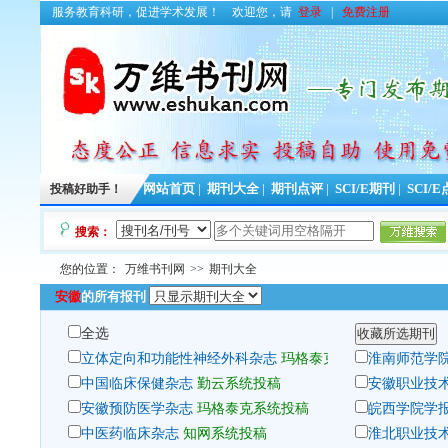
服务教育科研，促进学术发展！
欢迎您，请
登录
|
免费注册
投稿好助手！
网站首页
|
期刊大全
|
期刊点评
|
SCI/E期刊
|
SCI/
搜索：
您的位置：
万维书刊网
>>
期刊大全
安徽
的所有报刊
全选
立体定向和功能性神经外科杂志
玛格泰克系统投稿
淮南师范学院
中国临床保健杂志
勤云系统投稿
安徽职业技
安徽预防医学杂志
玛格泰克系统投稿
皖西学院学
中医药临床杂志
知网系统投稿
淮北职业技