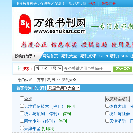
服务教育科研，促进学术发展！
欢迎您，请
登录
|
免费注册
投稿好助手！
网站首页
|
期刊大全
|
期刊点评
|
SCI/E期刊
|
SCI/
搜索：
您的位置：
万维书刊网
>>
期刊大全
首字母为
T
的报刊
全选
天津通信技术（停刊）
停刊
体育大观（
统计与预测（停刊）
停刊
统计与社会
同学少年（停刊）
停刊
天津消防（
天津年鉴
打印稿