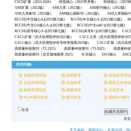
CSCD扩展（2025-2026）
科技核心（2025学术卷）
科技核心（2025
AMI扩展（2022版）
AMI入库（2022版）
AMI职刊核心（2022版）
AMI入库集刊（2022版）
AMI核心国际刊（2022版）
AMI入库国际刊
RCCSE(中文核心A)(2023第七版)
RCCSE(中文核心A-)(2023第七版)
R
RCCSE(中文OA核心A-)(2023第七版)
RCCSE(中文oaB+)(2023第七版)
RCCSE(高专核心A-)(2023第七版)
RCCSE(高专B+)(2023第七版)
CAC
CACJ-扩展（武大应用型评价2025版）
CACJ-入库（武大应用型评价202
CACJ-核心（武大应用型评价专科学报类2025版）
CACJ-扩展（武大应
高质量科技期刊（T2-2025）
高质量科技期刊（T3-2025）
高质量科技期
高质量科技期刊（交叉领域推荐-2025）
SCIE核心
SSCI核心
AHC
内刊刊物
自然科学综合
自然科学
农业科学综
社会科学综合
社会科学
医药卫生综
财经管理综合
财政经济
文化艺术
SCI/E期刊大全
集刊大全
国内SCI期刊
全选
首页
关于本站
|
帮助中心
|
欢迎合作
|
版