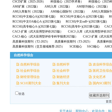
CSCD扩展（2025-2026）
科技核心（2025学术卷）
科技核心（2025
AMI扩展（2022版）
AMI入库（2022版）
AMI职刊核心（2022版）
AMI入库集刊（2022版）
AMI核心国际刊（2022版）
AMI入库国际刊
RCCSE(中文核心A)(2023第七版)
RCCSE(中文核心A-)(2023第七版)
R
RCCSE(中文OA核心A-)(2023第七版)
RCCSE(中文oaB+)(2023第七版)
RCCSE(高专核心A-)(2023第七版)
RCCSE(高专B+)(2023第七版)
CAC
CACJ-扩展（武大应用型评价2025版）
CACJ-入库（武大应用型评价202
CACJ-核心（武大应用型评价专科学报类2025版）
CACJ-扩展（武大应
高质量科技期刊（T2-2025）
高质量科技期刊（T3-2025）
高质量科技期
高质量科技期刊（交叉领域推荐-2025）
SCIE核心
SSCI核心
AHC
自然科学综合
自然科学综合
自然科学
农业科学综
社会科学综合
社会科学
医药卫生综
财经管理综合
财政经济
文化艺术
SCI/E期刊大全
集刊大全
国内SCI期刊
全选
首页
关于本站
|
帮助中心
|
欢迎合作
|
版