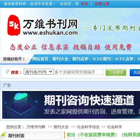
服务教育科研，促进学术发展！
欢迎您，请
登录
|
免费注册
投稿好助手！
网站首页
|
期刊大全
|
期刊点评
|
SCI/E期刊
|
SCI/E点评
|
S
搜索：
高
广告
您的位置：
万维书刊网
>>
期刊大全
>>
社会科学综合
>>
社会科学
前沿（不收版面费审稿费）（知网系
期刊封面