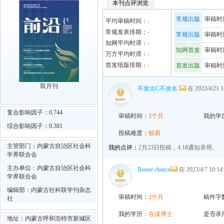
本刊点评浏览
常规出版
审稿时间
平均审稿时间：
-
常规发表排期：
-
常规出版
审稿时间
知网平均时滞：
-
知网首发
审稿时间
万方平均时滞：
-
首发纸版排期：
-
首发出版
审稿时间
双月刊
不发出C不改名
在 2023/4/21
复合影响因子：0.744
审稿时间：
2个月
我的学
综合影响因子：0.381
投稿难度：
较易
主管部门：内蒙古自治区社会科
我的点评：
2月23日投稿，4.18通知录用。
学界联合会
主办单位：内蒙古自治区社会科
Bonne chance
在 2023/4/7 10:
学界联合会
编辑部：内蒙古社科联学刊杂志
审稿时间：
2个月
稿件字
社
我的学历：
在读博士
是否录
地址：内蒙古呼和浩特市新城区