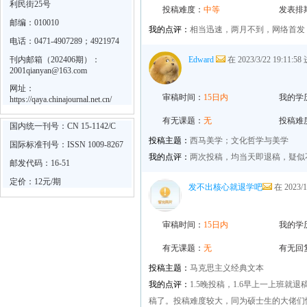
利民街25号
投稿难度：
中等
发表排
邮编：010010
我的点评：
相当迅速，两月不到，网络首发
电话：0471-4907289；4921974
刊内邮箱（202406期）：
Edward
在 2023/3/22 19:11:
2001qianyan@163.com
网址：
审稿时间：
15日内
我的学
https://qaya.chinajournal.net.cn/
有无课题：
无
投稿难
国内统一刊号：CN 15-1142/C
投稿主题：
西马美学；文化哲学与美学
国际标准刊号：ISSN 1009-8267
我的点评：
两次投稿，均当天即退稿，疑似
邮发代码：16-51
定价：12元/期
发不出核心就退学吧
在 2023/
审稿时间：
15日内
我的学
有无课题：
无
有无回
投稿主题：
马克思主义经典文本
我的点评：
1.5晚投稿，1.6早上一上班
稿了。投稿难度较大，同为硕士生的大佬们