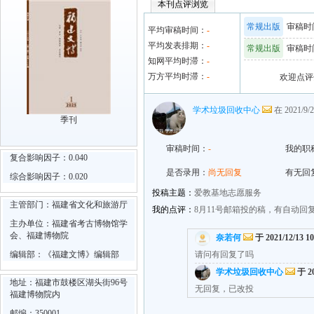
本刊点评浏览
常规出版
审稿时间
平均审稿时间：
-
平均发表排期：
-
常规出版
审稿时间
知网平均时滞：
-
万方平均时滞：
-
欢迎点评
学术垃圾回收中心
在 2021/9/
季刊
审稿时间：
-
我的职
复合影响因子：0.040
是否录用：
尚无回复
有无回
综合影响因子：0.020
投稿主题：
爱教基地志愿服务
主管部门：福建省文化和旅游厅
我的点评：
8月11号邮箱投的稿，有自动
主办单位：福建省考古博物馆学
会、福建博物院
奈若何
于 2021/12/13 1
编辑部：《福建文博》编辑部
请问有回复了吗
学术垃圾回收中心
于 20
地址：福建市鼓楼区湖头街96号
无回复，已改投
福建博物院内
邮编：350001