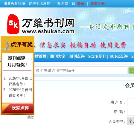
服务教育科研，促进学术发展！
欢迎您，请
登录
|
免费注册
投稿好助手！
网站首页
|
期刊大全
|
期刊点评
|
SCI/E期刊
|
SCI/E点评
|
S
今日更新期
会
用 户 名：
密 码：
关闭
会员类型：