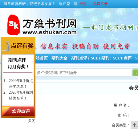
服务教育科研，促进学术发展！
欢迎您，请
登录
|
免费注册
投稿好助手！
网站首页
|
期刊大全
|
期刊点评
|
SCI/E期刊
|
SCI/E点评
|
S
会
用 户 名：
密 码：
关闭
会员类型：