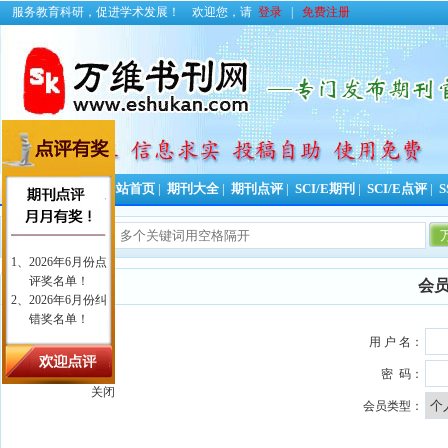
服务教育科研，促进学术发展！
欢迎您，请
登录
|
免费注册
投稿好助手！
网站首页
|
期刊大全
|
期刊点评
|
SCI/E期刊
|
SCI/E点评
|
S
会
用 户 名：
密 码：
关闭
会员类型：