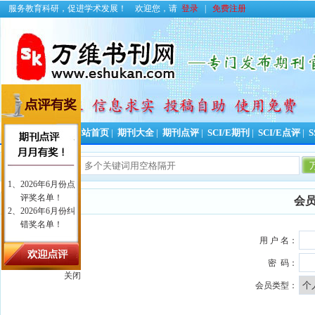
服务教育科研，促进学术发展！
欢迎您，请
登录
|
免费注册
投稿好助手！
网站首页
|
期刊大全
|
期刊点评
|
SCI/E期刊
|
SCI/E点评
|
S
会
用 户 名：
密 码：
关闭
会员类型：