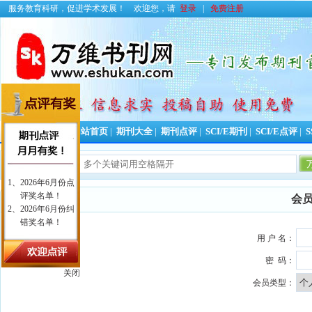
服务教育科研，促进学术发展！
欢迎您，请
登录
|
免费注册
投稿好助手！
网站首页
|
期刊大全
|
期刊点评
|
SCI/E期刊
|
SCI/E点评
|
S
会
用 户 名：
密 码：
关闭
会员类型：