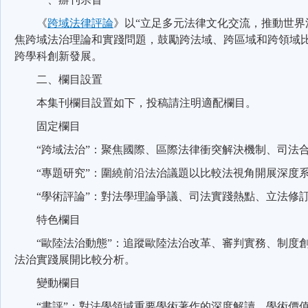
《
跨域法律評論
》以
“
立足多元法律文化交流，推動世界
焦跨域法治理論和實踐問題，鼓勵跨法域、跨區域和跨領域
跨學科創新發展。
二、欄目設置
本集刊欄目設置如下，投稿請注明適配欄目。
固定欄目
“
跨域法治
”
：聚焦國際、區際法律衝突解決機制、司法
“
專題研究
”
：圍繞前沿法治議題以比較法視角開展深度
“
學術評論
”
：對法學理論爭議、司法實踐熱點、立法修
特色欄目
“
歐陸法治動態
”
：追蹤歐陸法治改革、審判實務、制度
法治實踐展開比較分析。
變動欄目
“
書評
”
：對法學領域重要學術著作的深度解讀、學術價