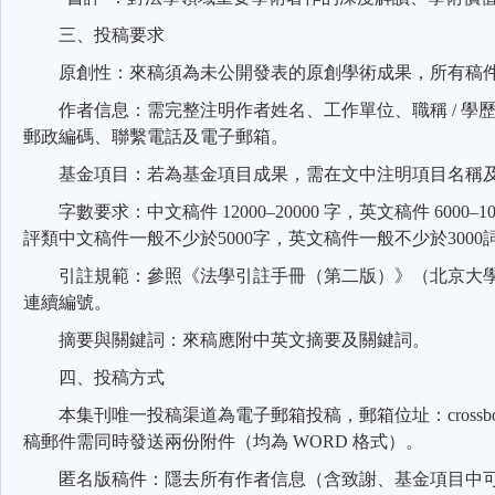
三、投稿要求
原創性：來稿須為未公開發表的原創學術成果，所有稿
作者信息：需完整注明作者姓名、工作單位、職稱
/
學
郵政編碼、聯繫電話及電子郵箱。
基金項目：若為基金項目成果，需在文中注明項目名稱
字數要求：中文稿件
12000–20000
字，英文稿件
6000–1
評類中文稿件一般不少於
5000
字，英文稿件一般不少於
3000
引註規範：參照《法學引註手冊（第二版）》（北京大
連續編號。
摘要與關鍵詞：來稿應附中英文摘要及關鍵詞。
四、投稿方式
本集刊唯一投稿渠道為電子郵箱投稿，郵箱位址：
cross
稿郵件需同時發送兩份附件（均為
WORD
格式）。
匿名版稿件：隱去所有作者信息（含致謝、基金項目中