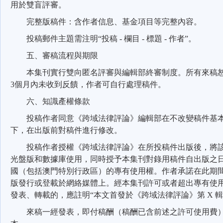
用於雙盲評審。
完整版稿件：含作者信息、基金項目等完整內容。
投稿郵件主題需注明
“
投稿
-
欄目
-
標題
-
作者
”
。
五、審稿流程與期限
本集刊實行雙向匿名評審與編輯部終審制度。所有來稿
3
個月內未收到反饋，作者可自行處理稿件。
六、知識產權條款
投稿作者同意《跨域法律評論》編輯部在不改變稿件基
下，在出版前對稿件進行修改。
投稿作者授權《跨域法律評論》在所投稿件出版後，將
光盤版和數據庫使用，同時授予本集刊對錄用稿件自出版之
國（包括澳門特別行政區）的專有使用權。作者承諾在此期
版發行或登載於網絡媒體上。經本集刊許可或者超出專有使
發表、轉載的，應註明
“
本文首發於《跨域法律評論》第
X
輯
來稿一經發表，即付稿酬（稿酬已含前述之許可使用費