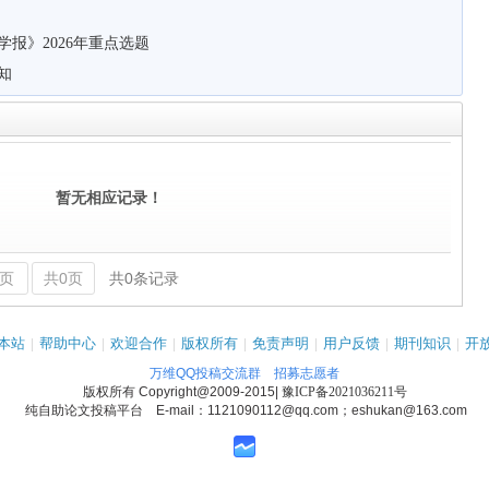
报》2026年重点选题
知
暂无相应记录！
页
共0页
共0条记录
本站
|
帮助中心
|
欢迎合作
|
版权所有
|
免责声明
|
用户反馈
|
期刊知识
|
开
万维QQ投稿交流群
招募志愿者
版权所有
Copyright@2009-2015
|
豫ICP备2021036211号
纯自助论文投稿平台 E-mail：1121090112@qq.com；eshukan@163.com