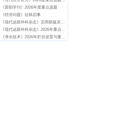
《晋阳学刊》2026年度重点选题
《经济问题》征稿启事
《现代泌尿外科杂志》启用新版采编系统通知
《现代泌尿外科杂志》2026年重点选题方向
《净水技术》2026年栏目设置与重点征稿方向