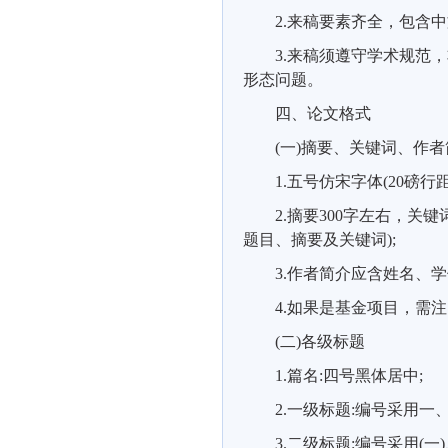
2.
来稿要素齐全，包含中
3.
来稿须遵守学术规范，
形态问题。
四、论文格式
(
一
)
摘要、关键词、作者
1.
五号仿宋字体
(20
磅行
2.
摘要
300
字左右，关键
题目、摘要及关键词
);
3.
作者简介应含姓名、学
4.
如果是基金项目，需注
(
二
)
各级标题
1.
篇名
:
四号黑体居中
;
2.
一级标题
:
编号采用一
3.
二级标题
:
编号采用
(
一
)