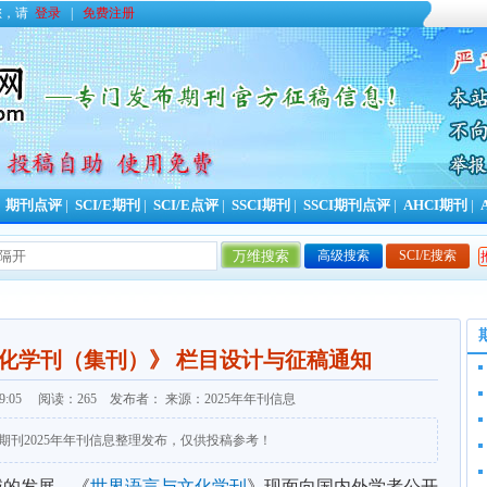
您，请
登录
|
免费注册
|
期刊点评
|
SCI/E期刊
|
SCI/E点评
|
SSCI期刊
|
SSCI期刊点评
|
AHCI期刊
|
高级搜索
SCI/E搜索
化学刊（集刊）》 栏目设计与征稿通知
 11:39:05 阅读：265 发布者： 来源：2025年年刊信息
期刊2025年年刊信息整理发布，仅供投稿参考！
域的发展，《
世界语言与文化学刊
》现面向国内外学者公开