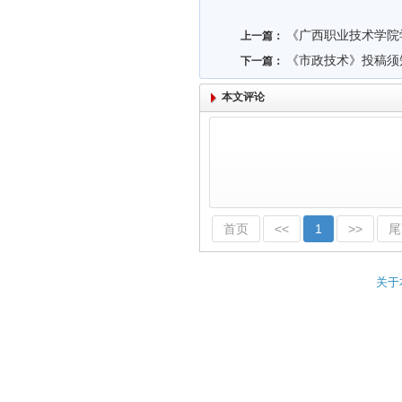
《广西职业技术学院学
上一篇：
《市政技术》投稿须
下一篇：
本文评论
首页
<<
1
>>
尾
关于