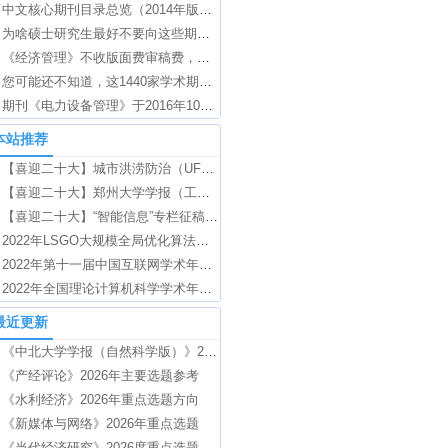
中文核心期刊目录总览（2014年版）新晋核心（蓝字）、出榜核心（红字）
为啥硕士研究生最好不要向这些期刊投稿？
《经济管理》不收版面费审稿费，欢迎大家投稿！
您可能还不知道，这1440家学术期刊不收版面费！
期刊《电力设备管理》于2016年10月正式创刊
本站推荐
【喜迎二十大】城市洪涝防治（UFRC）专栏征稿通知（官网信息）
【喜迎二十大】郑州大学学报（工学版）举办开放日活动
【喜迎二十大】“智能信息”专栏征稿通知（官网信息）
2022年LSGO大规模全局优化算法及其应用专题征文通知（官网信息）
2022年第十一届中国互联网学术年会（ICoC）征文通知（官网信息）
2022年全国理论计算机科学学术年会（NCTCS）征文通知（官网信息）
最近更新
《中北大学学报（自然科学版）》2026年度重点学科方向征稿启事
《产经评论》2026年主要选题参考
《水利经济》2026年重点选题方向
《新媒体与网络》2026年重点选题
《当代经济研究》2026度重点选题方向