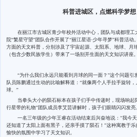
科普进城区，点燃科学梦想
在丽江市古城区青少年校外活动中心，团队与成都理工
院
“繁星守望”团队合作
开展了
“丽江星语·少年寻梦”科普活
方面的天文科普，分别涉及了宇宙起源、太阳系、地球、月球
（
包含少数民族学生
）带来了一场别开生面的天文知识讲座
“为什么我们永远只能看到月球的同一面？”这个问题引
队员陈鹏通过生动的比喻解释道：“就像两个人手拉手旋转，
球。”
当拳头大小的陨石标本在孩子们手中传递时，现场响起
行星带的礼物”团队成员李艾芸讲解时，孩子们眼睛闪闪发亮
一名三年级的少年王睿在活动结束后兴奋地说：
"我今
还知道了太阳上面有黑子，还亲手摸了陨石！"这种寓教于乐
愉快的氛围中学习了天文知识。