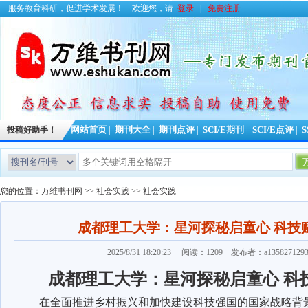
服务教育科研，促进学术发展！
欢迎您，请
登录
|
免费注册
投稿好助手！
网站首页
|
期刊大全
|
期刊点评
|
SCI/E期刊
|
SCI/E点评
|
S
您的位置：
万维书刊网
>>
社会实践
>>
社会实践
成都理工大学：星河探秘启童心 科技
2025/8/31 18:20:23 阅读：1209 发布者：a13582712
成都理工大学：星河探秘启童心
科
在全面推进乡村振兴和加快建设科技强国的国家战略背