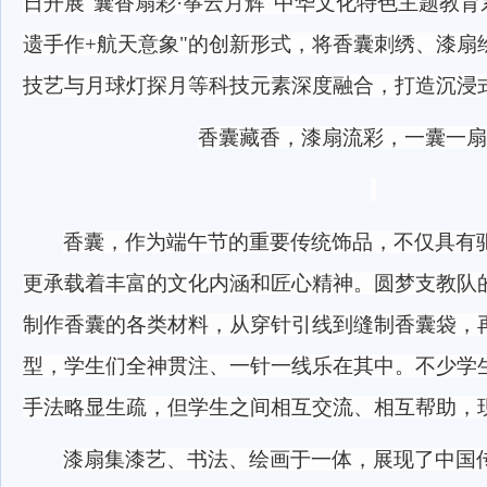
日开展"囊香扇彩·筝云月辉"中华文化特色主题教育
遗手作+航天意象"的创新形式，将香囊刺绣、漆扇
技艺与月球灯探月等科技元素深度融合，打造沉浸
香囊藏香，漆扇流彩，一囊一扇
香囊，作为端午节的重要传统饰品，不仅具有
更承载着丰富的文化内涵和匠心精神。圆梦支教队
制作香囊的各类材料，从穿针引线到缝制香囊袋，
型，学生们全神贯注、一针一线乐在其中。不少学
手法略显生疏，但学生之间相互交流、相互帮助，
漆扇集漆艺、书法、绘画于一体，展现了中国