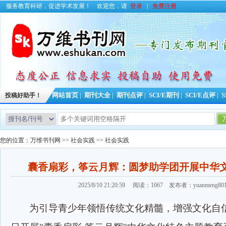
服务教育科研，促进学术发展！
欢迎您，请
登录
|
免费注册
投稿好助手！
网站首页
|
期刊大全
|
期刊点评
|
SCI/E期刊
|
SCI/E点评
|
S
您的位置：
万维书刊网
>>
社会实践
>>
社会实践
囊香扇彩，筝云月辉：圆梦助学团开展中华
2025/8/10 21:20:59 阅读：1067 发布者：yuanmeng8
为引导青少年领悟传统文化精髓，增强文化自