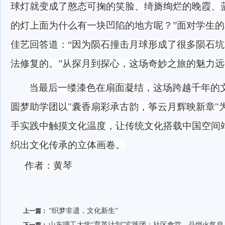
球灯就变成了憨态可掬的笑脸、绮旖绚烂的晚霞、
的灯上面为什么有一块凹陷的地方呢？”面对学生
佳艺回答道：“因为陨石撞击月球形成了很多陨石
法修复的。”从探月到探心，这场奇妙之旅的魅力
当最后一缕漆色在扇面凝结，这场跨越千年的
圆梦助学团以
"囊香扇彩承古韵，筝云月辉映新章"
手实践中触摸文化温度，让传统文化搭载中国空间
织出文化传承的立体画卷。
作者：黄琴
“织梦非遗，文化新生”
上一篇：
山东理工大学“育英计划”实践团：社区食堂，品烟火气息