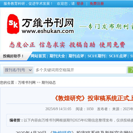
服务教育科研，促进学术发展！
欢迎您，请
登录
|
免费注册
投稿好助手！
网站首页
|
期刊大全
|
期刊点评
|
SCI/E期刊
|
SCI/E点评
|
S
您的位置：
万维书刊网
>>
期刊动态
《敦煌研究》投审稿系统正式
2025/6/9 14:51:05 阅读：1050 发布者： 来源：202
编者按：
以下内容由万维书刊网根据期刊2025年02期信息整理发布，仅供投稿