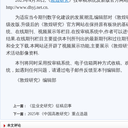
2025
年
4
月
30
日
,
《
敦煌研究
》投审稿系统及新版官方网
http://www.dhyj.net.cn.
为适应当今期刊数字化建设的发展潮流
,
编辑部对《敦煌
级改版
.
升级后的《敦煌研究》官方网站在保持原有板块的基
统、在线期刊、视频展示等栏目
.
在投审稿系统中
,
作者可以进
结果
.
在线期刊栏目主要提供本刊所刊出的最新期刊和过往期
和全文下载
.
本网站还开辟了视频展示功能
,
主要展示《敦煌研
术活动影像资料
.
本刊将同时采用投审稿系统、电子信箱两种方式收稿。
统，如遇到任何问题，请通过电子邮件反馈至本刊编辑部。
《敦煌研究》编辑部
《盐业史研究》征稿启事
上一篇：
2025年《中国高教研究》重点选题
下一篇：
本文评论