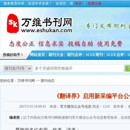
服务教育科研，促进学术发展！
欢迎您，请
登录
|
免费注册
投稿好助手！
网站首页
|
期刊大全
|
期刊点评
|
SCI/E期刊
|
SCI/E点评
|
S
您的位置：
万维书刊网
>>
期刊动态
《翻译界》启用新采编平台公
2025/5/16 18:09:41 来源：
官方微信公众号信息
阅读：1216 发布者：
编者按：
以下内容由万维书刊网根据期刊官方微信公众号信息整理发布，仅供
尊敬的各位专家、作者、读者：