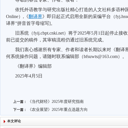
依托外语教学与研究出版社精心打造的人文社科多语种
Online
）
,
《
翻译界
》即日起正式启用全新的采编平台（
fyj.hss
译界
”
拼音首字母缩写
]
。
旧系统（
fyij.cbpt.cnki.net
）将于
2025
年
5
月
1
日起停止接收
前已提交的稿件，其审稿流程仍通过旧系统完成。
我们衷心感谢所有专家、作者和读者长期以来对《翻译
何系统操作问题，请随时联系编辑部（
bfsuwts@163.com
）。
《翻译界》编辑部
2025
年
4
月
5
日
《当代财经》2025年度研究指南
上一篇：
《农业展望》2025年重点选题方向
下一篇：
本文评论