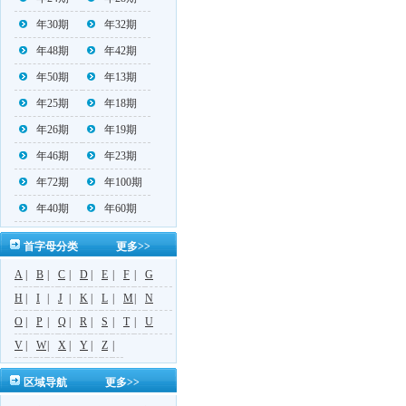
年30期
年32期
年48期
年42期
年50期
年13期
年25期
年18期
年26期
年19期
年46期
年23期
年72期
年100期
年40期
年60期
首字母分类
更多>>
A
|
B
|
C
|
D
|
E
|
F
|
G
H
|
I
|
J
|
K
|
L
|
M
|
N
O
|
P
|
Q
|
R
|
S
|
T
|
U
V
|
W
|
X
|
Y
|
Z
|
区域导航
更多>>