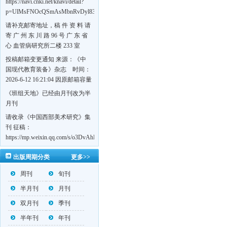
https://navi.cnki.net/knavi/detail?
p=UlMsFNOcQSmAsMbnRvDyl83fGGu5dcrBYtF-
w7VFJdSWT5tem1RQ5W2sC5HRG-
请补充邮寄地址，稿 件 资 料 请
S8mH75DuljrTVfVeoXxT4L0b-
寄 广 州 东 川 路 96 号 广 东 省
Yrk7HaGd7C2w5FD7nrnLRR5Q57zsTTQ==&uniplatform=NZKPT&language=CHS
心 血管病研究所二楼 233 室
《岭南心血管病杂志》编辑部
投稿邮箱变更通知 来源：《中
收，
国现代教育装备》杂志 时间：
https://navi.cnki.net/knavi/detail?
2026-6-12 16:21:04 因原邮箱容量
p=UlMsFNOcQSmjP9DYQSeTLLOJ0uvtj07q66xzzdIcqDuR02Kpi3u_g_BPJEHF70UF
有限，自即日起停止使用，我刊
《班组天地》已经由月刊改为半
BMxk-
投稿邮箱变更为 高教投稿邮
月刊
109PkA==&uniplatform=NZKPT&language=CHS
箱：hedu@cmee.net.cn 基教投稿
请收录《中国西部美术研究》集
邮箱：bedu@cmee.net.cn
刊 征稿：
https://mp.weixin.qq.com/s/o3DvAhL6jtTS9ASccwcwPQ
第一辑：
出版周期分类
更多>>
https://mp.weixin.qq.com/s/_w2OMIu6Gs1QL0b_JWhZAQ
周刊
旬刊
半月刊
月刊
双月刊
季刊
半年刊
年刊