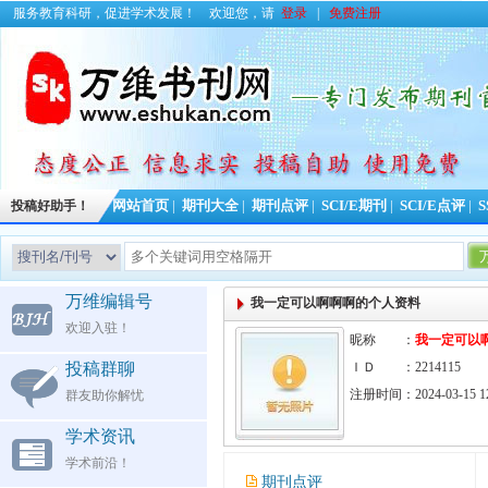
服务教育科研，促进学术发展！
欢迎您，请
登录
|
免费注册
投稿好助手！
网站首页
|
期刊大全
|
期刊点评
|
SCI/E期刊
|
SCI/E点评
|
S
万维编辑号
我一定可以啊啊啊的个人资料
欢迎入驻！
昵称 ：
我一定可以
投稿群聊
ＩＤ ：2214115
注册时间：2024-03-15 12
群友助你解忧
学术资讯
学术前沿！
期刊点评