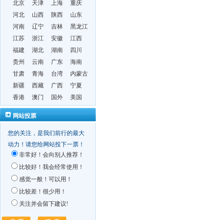
北京
天津
上海
重庆
河北
山西
陕西
山东
河南
辽宁
吉林
黑龙江
江苏
浙江
安徽
江西
福建
湖北
湖南
四川
贵州
云南
广东
海南
甘肃
青海
台湾
内蒙古
新疆
西藏
广西
宁夏
香港
澳门
国外
美国
网站投票
您的关注，是我们前行的最大
动力！请您给网站投下一票！
非常好！会向别人推荐！
比较好！我会经常使用！
感觉一般！可以用！
比较差！很少用！
关注并会留下建议!