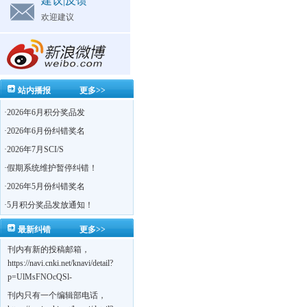
建议|反馈
欢迎建议
站内播报
更多>>
·
2026年6月积分奖品发
·
2026年6月份纠错奖名
·
2026年7月SCI/S
·
假期系统维护暂停纠错！
·
2026年5月份纠错奖名
·
5月积分奖品发放通知！
最新纠错
更多>>
刊内有新的投稿邮箱，
https://navi.cnki.net/knavi/detail?
p=UlMsFNOcQSl-
yPsJaVdYhI9OTi6szUuOU_NDvPO0K0BoF1ZG1yIhhHZZQwijmL_S4KuQLHto28vdzYs
刊内只有一个编辑部电话，