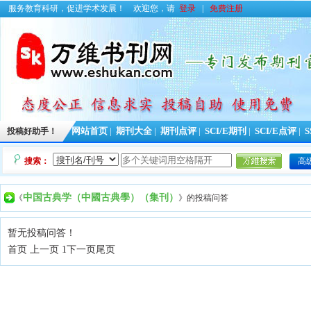
服务教育科研，促进学术发展！
欢迎您，请
登录
|
免费注册
投稿好助手！
网站首页
|
期刊大全
|
期刊点评
|
SCI/E期刊
|
SCI/E点评
|
S
搜索：
高
中国古典学（中國古典學）（集刊）
《
》的投稿问答
暂无投稿问答！
首页 上一页 1
下一页
尾页