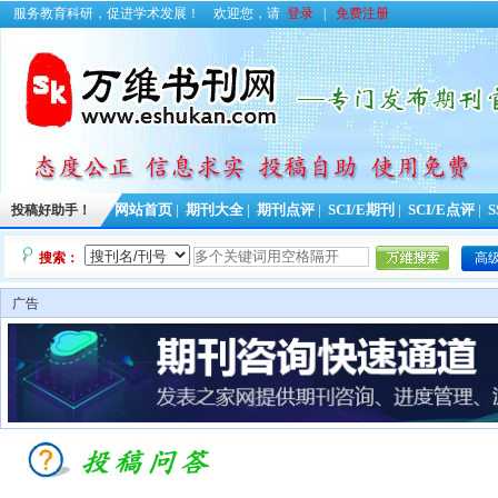
服务教育科研，促进学术发展！
欢迎您，请
登录
|
免费注册
投稿好助手！
网站首页
|
期刊大全
|
期刊点评
|
SCI/E期刊
|
SCI/E点评
|
S
搜索：
高
广告