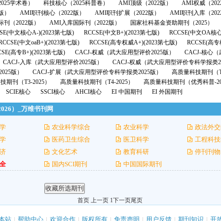
025学术卷）
科技核心（2025科普卷）
AMI顶级（2022版）
AMI权威（20
2版）
AMI职刊核心（2022版）
AMI职刊扩展（2022版）
AMI职刊入库（202
际刊（2022版）
AMI入库国际刊（2022版）
国家社科基金资助期刊（2025）
SE(中文核心A-)(2023第七版)
RCCSE(中文B+)(2023第七版)
RCCSE(中文OA核心
RCCSE(中文oaB+)(2023第七版)
RCCSE(高专权威A+)(2023第七版)
RCCSE(高专
CSE(高专B+)(2023第七版)
CACJ-权威（武大应用型评价2025版）
CACJ-核心
CACJ-入库（武大应用型评价2025版）
CACJ-权威（武大应用型评价专科学报类2
025版）
CACJ-扩展（武大应用型评价专科学报类2025版）
高质量科技期刊（T1
期刊（T3-2025）
高质量科技期刊（T4-2025）
高质量科技期刊（优秀科普-20
SCIE核心
SSCI核心
AHCI核心
EI 中国期刊
EI 外国期刊
2026）_万维书刊网
学
农业科学综合
农业科学
政法外交
学
医药卫生综合
医卫科学
工程科技
济
文化艺术
教育科研
停刊刊物
全
国内SCI期刊
中国国际期刊
首页 上一页 1
下一页
尾页
本站
|
帮助中心
|
欢迎合作
|
版权所有
|
免责声明
|
用户反馈
|
期刊知识
|
开