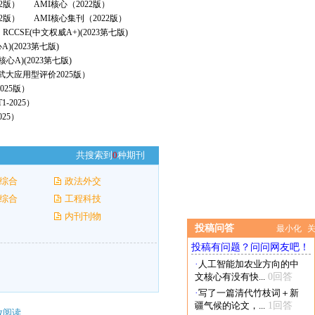
22版）
AMI核心（2022版）
2版）
AMI核心集刊（2022版）
RCCSE(中文权威A+)(2023第七版)
A)(2023第七版)
核心A)(2023第七版)
（武大应用型评价2025版）
025版）
-2025）
25）
共搜索到
0
种期刊
综合
政法外交
综合
工程科技
内刊刊物
投稿问答
最小化
投稿有问题？问问网友吧！
·
人工智能加农业方向的中
文核心有没有快...
0回答
·
写了一篇清代竹枝词＋新
疆气候的论文，...
1回答
放阅读