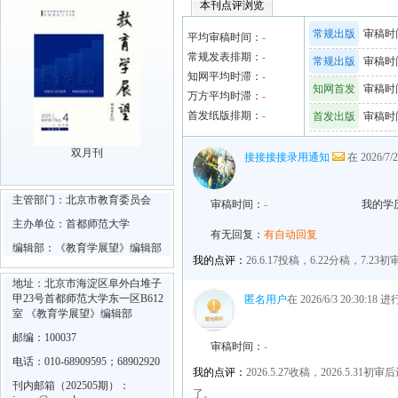
本刊点评浏览
常规出版
审稿时间
平均审稿时间：
-
常规发表排期：
-
常规出版
审稿时间
知网平均时滞：
-
知网首发
审稿时间
万方平均时滞：
-
首发纸版排期：
-
首发出版
审稿时间
双月刊
接接接接录用通知
在 2026/7/
主管部门：北京市教育委员会
审稿时间：
-
我的学
主办单位：首都师范大学
有无回复：
有自动回复
编辑部：《教育学展望》编辑部
我的点评：
26.6.17投稿，6.22分稿，7
地址：北京市海淀区阜外白堆子
甲23号首都师范大学东一区B612
匿名用户
在 2026/6/3 20:30:18
室 《教育学展望》编辑部
邮编：100037
审稿时间：
-
电话：010-68909595；68902920
我的点评：
2026.5.27收稿，2026.
刊内邮箱（202505期）：
了。