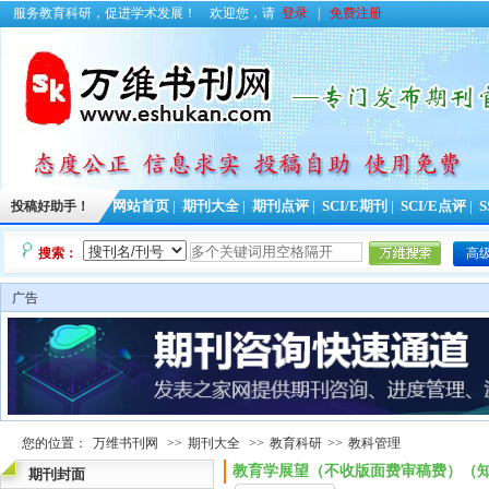
服务教育科研，促进学术发展！
欢迎您，请
登录
|
免费注册
投稿好助手！
网站首页
|
期刊大全
|
期刊点评
|
SCI/E期刊
|
SCI/E点评
|
S
搜索：
高
广告
您的位置：
万维书刊网
>>
期刊大全
>>
教育科研
>>
教科管理
教育学展望（不收版面费审稿费）（
期刊封面