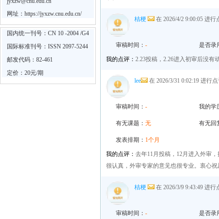
jyxzw@cnu.edu.cn
网址：
https://jyxzw.cnu.edu.cn/
桔梗
在 2026/4/2 9:00:05 
国内统一刊号：CN 10 -2004 /G4
审稿时间：
-
是否录
国际标准刊号：ISSN 2097-5244
我的点评：
2.23投稿，2.26进入初审后
邮发代码：82-461
定价：20元/期
lee
在 2026/3/31 0:02:19 进行
审稿时间：
-
我的学
有无课题：
无
有无回
发表排期：
1个月
我的点评：
去年11月投稿，12月进入外审
很认真，外审专家的意见也很专业。衷心祝
桔梗
在 2026/3/9 9:43:49 
审稿时间：
-
是否录