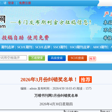
您，请
登录
|
免费注册
|
期刊点评
|
SCI/E期刊
|
SCI/E点评
|
SSCI期刊
|
SSCI期刊点评
|
AHCI期刊
|
高级搜索
SCI/E搜索
推荐
2026年3月份纠错奖名单！
推荐
编辑：admin
发布时间：2026/4/30 16:03:45
阅读：1575
万维书刊网
3
月份纠错奖名单
2026
年
4
月
30
日星期四