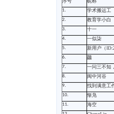
序号
昵称
学术搬运工
1.
教育学小白
2.
十一
3.
一似柒
4.
新用户（
ID:
5.
龘
6.
一问三不知
7.
闽中河谷
8.
找到满意工
9.
惭凫
10.
海空
11.
ChengLin
12.