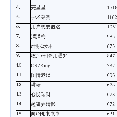
亮星星
151
4.
学术菜狗
118
5.
用户想要匿名
105
6.
溜溜梅
985
7.
c
刊拟录用
875
8.
收到
c
刊录用通知
847
9.
CR7King
737
10.
图情老汉
696
11.
耕耘
678
12.
心悦瑞财
673
13.
起舞弄清影
672
14.
5
向
C
刊冲冲冲
631
1
.