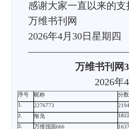
感谢大家一直以来的支
万维书刊网
2026
年
4
月
30
日星期四
——————————
万维书刊网
3
2026
年
4
序号
昵称
分
2276773
219
1.
惭凫
2.
182
万维强国
666
163
3.