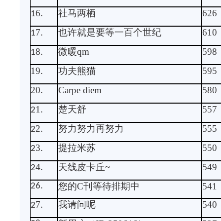
6
社马两栖
626
1
.
7
也许就是要等一百个世纪
610
1
.
8
微暖
qm
598
1
.
19
功夫熊猫
595
.
20
Carpe diem
580
.
1
楚天舒
557
2
.
2
努力努力再努力
555
2
.
3
提拉米苏
550
2
.
4
天线皮卡丘
~
549
2
.
您的
C
刊等待排期中
541
26.
7
我请问呢
540
2
.