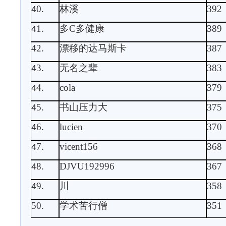
0
林溪
392
4
.
1
多
C
多健康
389
4
.
42
漂移的达马斯卡
387
.
3
无名之辈
383
4
.
4
cola
379
4
.
5
书山压力大
375
4
.
6
lucien
370
4
.
7
vicent156
368
4
.
8
DJVU192996
367
4
.
9
川
358
4
.
50.
学术苦行僧
351