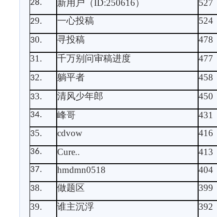
新用户（
ID:250616
）
527
28.
9
一心投稿
524
2
.
0
寻投稿
478
3
.
31
千万别问审稿进度
477
.
2
躺平者
458
3
.
3
清风少年郎
450
3
.
峰哥
431
34.
5
cdvow
416
3
.
Cure..
413
36.
hmdmn0518
404
37.
8
做题区
399
3
.
39
谁主沉浮
392
.