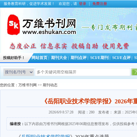
服务教育科研，促进学术发展！
欢迎您，请
登录
|
免费注册
投稿好助手！
网站首页
|
期刊大全
|
期刊点评
|
SCI/E期刊
|
SCI/E点评
|
S
您的位置：
万维书刊网
>>
期刊动态
《岳阳职业技术学院学报》2026年
2026/6/9 8:57:28 阅读：280 发布者： 来源：2025
编者按：
以下内容由万维书刊网根据2025年06期信息整理发布，仅供投稿参考
《
岳阳职业技术学院学报
》
2026
年重点选题